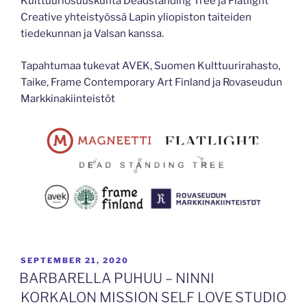
Kulttuuriosuuskunta Deadstanding Tree ja Flatlight
Creative yhteistyössä Lapin yliopiston taiteiden
tiedekunnan ja Valsan kanssa.
Tapahtumaa tukevat AVEK, Suomen Kulttuurirahasto,
Taike, Frame Contemporary Art Finland ja Rovaseudun
Markkinakiinteistöt
POSTED
SEPTEMBER 21, 2020
ON
BARBARELLA PUHUU – NINNI
KORKALON MISSION SELF LOVE STUDIO