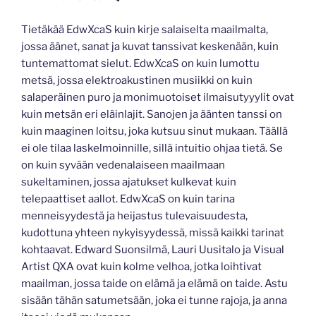
Tietäkää EdwXcaS kuin kirje salaiselta maailmalta,
jossa äänet, sanat ja kuvat tanssivat keskenään, kuin
tuntemattomat sielut. EdwXcaS on kuin lumottu
metsä, jossa elektroakustinen musiikki on kuin
salaperäinen puro ja monimuotoiset ilmaisutyyylit ovat
kuin metsän eri eläinlajit. Sanojen ja äänten tanssi on
kuin maaginen loitsu, joka kutsuu sinut mukaan. Täällä
ei ole tilaa laskelmoinnille, sillä intuitio ohjaa tietä. Se
on kuin syvään vedenalaiseen maailmaan
sukeltaminen, jossa ajatukset kulkevat kuin
telepaattiset aallot. EdwXcaS on kuin tarina
menneisyydestä ja heijastus tulevaisuudesta,
kudottuna yhteen nykyisyydessä, missä kaikki tarinat
kohtaavat. Edward Suonsilmä, Lauri Uusitalo ja Visual
Artist QXA ovat kuin kolme velhoa, jotka loihtivat
maailman, jossa taide on elämä ja elämä on taide. Astu
sisään tähän satumetsään, joka ei tunne rajoja, ja anna