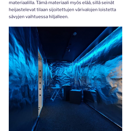
materiaalilla. Tämä materiaali myös elää, sillä seinät
heijastelevat tilaan sijoitettujen värivalojen loistetta
sävyjen vaihtuessa hiljalleen.