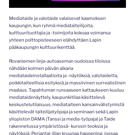
Mediataide ja valotaide valaisevat kaamoksen
kaupungin, kun ryhmä mediataiteilijoita,
kulttuurituottajia ja -toimijoita kokoaa voimansa
yhteen polttopisteeseen elähdyttäen Lapin
pääkaupungin kulttuurikenttää.
Rovaniemen linja-autoaseman oudoissa tiloissa
nähdään kolmen päivän aikana
mediataideinstallaatioita ja -näytöksiä, valotaidetta,
poikkitaiteellisia esityksiä ja massiivinen surrealistinen
maalaus. Tapahtuman runsaaseen kattaukseen kuuluu
mediataidenäyttely, kaupunkitilaa käsittelevä
keskustelutilaisuus, mediataiteen kansainvälistymistä
käsittelevät taiteilijatyöpaja ja seminaari sekä Lapin
yliopiston DAMA (Tanssi ja media-työpaja) ja Taide
rakennetussa ympäristössä- kurssin teoksia ja
näytöksiä. Perjantai-illan kruunaa happening, jossaa