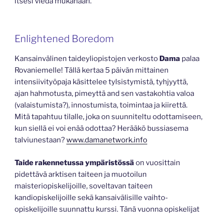
itsesi viedä mukanaan.
Enlightened Boredom
Kansainvälinen taideyliopistojen verkosto
Dama
palaa
Rovaniemelle! Tällä kertaa 5 päivän mittainen
intensiivityöpaja käsittelee tylsistymistä, tyhjyyttä,
ajan hahmotusta, pimeyttä and sen vastakohtia valoa
(valaistumista?), innostumista, toimintaa ja kiirettä.
Mitä tapahtuu tilalle, joka on suunniteltu odottamiseen,
kun siellä ei voi enää odottaa? Herääkö bussiasema
talviunestaan?
www.damanetwork.info
Taide rakennetussa ympäristössä
on vuosittain
pidettävä arktisen taiteen ja muotoilun
maisteriopiskelijoille, soveltavan taiteen
kandiopiskelijoille sekä kansaivälisille vaihto-
opiskelijoille suunnattu kurssi. Tänä vuonna opiskelijat