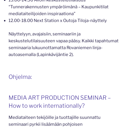
13.00-14.30 Avoin keskustelutilaisuus
“Tunnerakennusten ympäröimänä – Kaupunkitilat
mediataiteilijoiden inspiraationa”
12.00-18.00 Next Station x Outoja Tiloja-näyttely
Näyttelyyn, avajaisiin, seminaariin ja
keskustelutilaisuuteen vapaa pääsy. Kaikki tapahtumat
seminaaria lukuunottamatta Rovaniemen linja-
autoasemalla (Lapinkävijäntie 2).
Ohjelma:
MEDIA ART PRODUCTION SEMINAR –
How to work internationally?
Mediataiteen tekijöille ja tuottajille suunnattu
seminaari pyrkii lisäämään pohjoisen