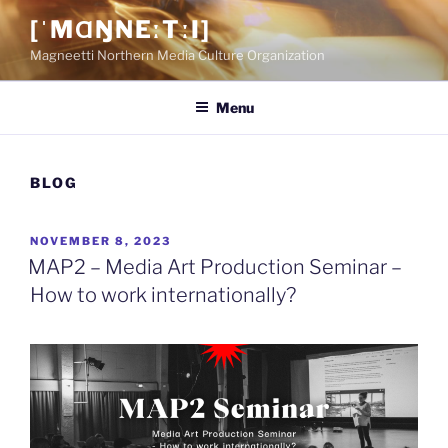
Skip
[ˈMⱭŊNEːTːI]
to
Magneetti Northern Media Culture Organization
content
Menu
BLOG
POSTED
NOVEMBER 8, 2023
ON
MAP2 – Media Art Production Seminar –
How to work internationally?