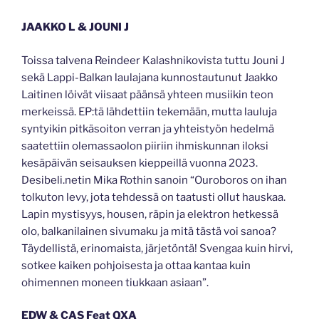
JAAKKO L & JOUNI J
Toissa talvena Reindeer Kalashnikovista tuttu Jouni J
sekä Lappi-Balkan laulajana kunnostautunut Jaakko
Laitinen löivät viisaat päänsä yhteen musiikin teon
merkeissä. EP:tä lähdettiin tekemään, mutta lauluja
syntyikin pitkäsoiton verran ja yhteistyön hedelmä
saatettiin olemassaolon piiriin ihmiskunnan iloksi
kesäpäivän seisauksen kieppeillä vuonna 2023.
Desibeli.netin Mika Rothin sanoin “Ouroboros on ihan
tolkuton levy, jota tehdessä on taatusti ollut hauskaa.
Lapin mystisyys, housen, räpin ja elektron hetkessä
olo, balkanilainen sivumaku ja mitä tästä voi sanoa?
Täydellistä, erinomaista, järjetöntä! Svengaa kuin hirvi,
sotkee kaiken pohjoisesta ja ottaa kantaa kuin
ohimennen moneen tiukkaan asiaan”.
EDW & CAS Feat QXA