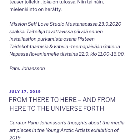
teaser jollekin, joka on tulossa. Niin tai näin,
mielenkiinto on herätty.
Mission Self Love Studio Mustanapassa 23.9.2020
saakka. Taiteilija tavattavissa päivää ennen
installaation purkamista osana Pisteen
Taidekohtaamisia & kahvia -teemapäivään Galleria
Napassa Rovaniemelle tiistaina 22.9. klo 11.00-16.00.
Panu Johansson
POSTED
JULY 17, 2019
ON
FROM THERE TO HERE – AND FROM
HERE TO THE UNIVERSE FORTH
C
urator Panu Johansson’s thoughts about the media
art pieces in the Young Arctic Artists exhibition of
2019