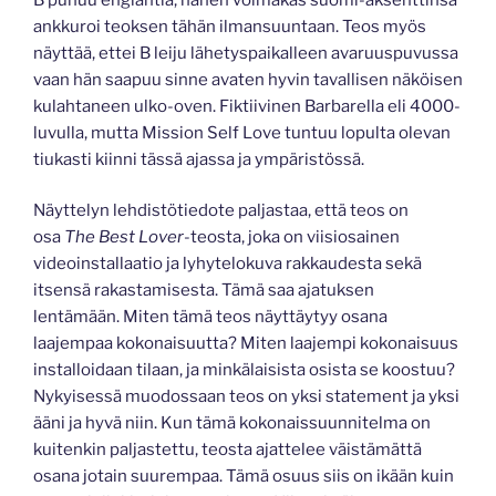
ankkuroi teoksen tähän ilmansuuntaan. Teos myös
näyttää, ettei B leiju lähetyspaikalleen avaruuspuvussa
vaan hän saapuu sinne avaten hyvin tavallisen näköisen
kulahtaneen ulko-oven. Fiktiivinen Barbarella eli 4000-
luvulla, mutta Mission Self Love tuntuu lopulta olevan
tiukasti kiinni tässä ajassa ja ympäristössä.
Näyttelyn lehdistötiedote paljastaa, että teos on
osa
The Best Lover
-teosta, joka on viisiosainen
videoinstallaatio ja lyhytelokuva rakkaudesta sekä
itsensä rakastamisesta. Tämä saa ajatuksen
lentämään. Miten tämä teos näyttäytyy osana
laajempaa kokonaisuutta? Miten laajempi kokonaisuus
installoidaan tilaan, ja minkälaisista osista se koostuu?
Nykyisessä muodossaan teos on yksi statement ja yksi
ääni ja hyvä niin. Kun tämä kokonaissuunnitelma on
kuitenkin paljastettu, teosta ajattelee väistämättä
osana jotain suurempaa. Tämä osuus siis on ikään kuin