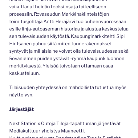
vaikuttanut heidän teoksiinsa ja taiteelliseen
prosessiin. Rovaseudun Markkinakiinteistöjen
toimitusjohtaja Antti Herajärvi tuo puheenvuorossaan
esille linja-autoaseman historiaa ja alustaa keskustelua
sen tulevaisuuden käytöstä. Kaupunginarkkitehti Sipi
Hintsanen puhuu siitä miten tunnerakennukset
syntyvät ja millaisia ne voivat olla tulevaisuudessa sekä
Rovaniemen puiden ystävät -ryhmä kaupunkiluonnon
merkityksestä. Yleisöä toivotaan ottamaan osaa
keskusteluun.
Tilaisuuden yhteydessä on mahdollista tutustua myös
näyttelyyn.
Järjestäjät
Next Station x Outoja Tiloja-tapahtuman järjestävät
Mediakulttuuriyhdistys Magneetti,