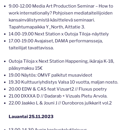
9.00-12.00 Media Art Production Seminar – How to
work internationally? Pohjoisen mediataiteilijoiden
kansainvälistymistä käsittelevä seminaari.
Tapahtumapaikka Y_North, Aittatie 3.
14.00-19.00 Next Station x Outoja Tiloja-näyttely
17.00-19.00 Avajaiset, DAMA performansseja,
taiteilijat tavattavissa.
Outoja Tiloja x Next Station Happening, ikäraja K-18,
pääsymaksu 15€
19.00 Näytös: OMVF palkitut musavideot
19.30 Kulttuuriyhdistys Valsa 10 vuotta, maljan nosto.
20.00 EDW & CAS feat Vizuart2 // Fluxus poetry
21.00 DXXXA D // Dadarab + Vizuals Pietu Arvola.
22.00 Jaakko L & Jouni J // Ouroboros julkkarit vol.2
Lauantai 25.11.2023