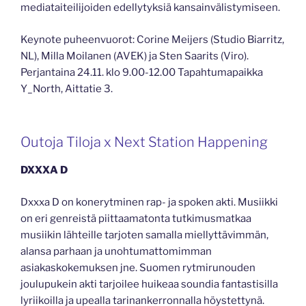
mediataiteilijoiden edellytyksiä kansainvälistymiseen.
Keynote puheenvuorot: Corine Meijers (Studio Biarritz,
NL), Milla Moilanen (AVEK) ja Sten Saarits (Viro).
Perjantaina 24.11. klo 9.00-12.00 Tapahtumapaikka
Y_North, Aittatie 3.
Outoja Tiloja x Next Station Happening
DXXXA D
Dxxxa D on konerytminen rap- ja spoken akti. Musiikki
on eri genreistä piittaamatonta tutkimusmatkaa
musiikin lähteille tarjoten samalla miellyttävimmän,
alansa parhaan ja unohtumattomimman
asiakaskokemuksen jne. Suomen rytmirunouden
joulupukein akti tarjoilee huikeaa soundia fantastisilla
lyriikoilla ja upealla tarinankerronnalla höystettynä.