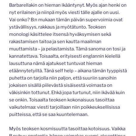
Barbarellakin on hieman ikääntynyt. Myös ajan henki on
nyt erilainen ja niinpä myös viesti tälle ajalle on uusi.
Vai onko? B:n mukaan tämän päivän supervoimia ovat
ystävällisyys, rakkaus ja myötätunto. Teoksen
monologi käsittelee itsensä hyväksymisen sekä
rakastamisen taitoa ja sen kautta maailman
muuttamista – ja pelastamista. Tämä sanoma on tosi ja
kannatettava. Toisaalta, erityisesti englannin kielellä
lausuttuna nämä ajatukset tuntuvat hieman
etäännytetyiltä. Tänä self help – aikana tämän tyyppistä
puhetta on tarjolla niin paljon, että suuriin sanoihin
jokaisen sisällä piilevästä sisäisestä voimasta on
väkisinkin tottunut. Ehkä jopa turtunut, niin ikävää kuin
se onkin. Toisaalta teoksen kokonaisuus tasoittaa
vaikutelmaa: viesti tarjoillaan niin poikkeuksellisissa
puitteissa, että se saa kuuntelemaan.
Myös teoksen kosmisuutta tasoittaa kotoisuus. Vaikka
B puhuu englantia, hänen voimakas suomi-aksenttinsa