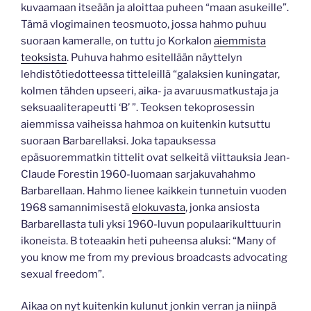
kuvaamaan itseään ja aloittaa puheen “maan asukeille”.
Tämä vlogimainen teosmuoto, jossa hahmo puhuu
suoraan kameralle, on tuttu jo Korkalon
aiemmista
teoksista
. Puhuva hahmo esitellään näyttelyn
lehdistötiedotteessa titteleillä “galaksien kuningatar,
kolmen tähden upseeri, aika- ja avaruusmatkustaja ja
seksuaaliterapeutti ‘B’ ”. Teoksen tekoprosessin
aiemmissa vaiheissa hahmoa on kuitenkin kutsuttu
suoraan Barbarellaksi. Joka tapauksessa
epäsuoremmatkin tittelit ovat selkeitä viittauksia Jean-
Claude Forestin 1960-luomaan sarjakuvahahmo
Barbarellaan. Hahmo lienee kaikkein tunnetuin vuoden
1968 samannimisestä
elokuvasta
, jonka ansiosta
Barbarellasta tuli yksi 1960-luvun populaarikulttuurin
ikoneista. B toteaakin heti puheensa aluksi: “Many of
you know me from my previous broadcasts advocating
sexual freedom”.
Aikaa on nyt kuitenkin kulunut jonkin verran ja niinpä