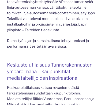
tekevät teoksia yhteistyössä MAP tapahtuman sekä
linja-autoaseman kanssa. Lähtökohtina teoksille
toimivat linja-autoasema sekä odottaminen ja tylsyys.
Tekniikat vaihtelevat monipuolisesti veistoksista,
installaatioihin ja projisointeihin. Järjestäjä: Lapin
yliopisto – Taiteiden tiedekunta
Dama-työpajan ja kurssin aikana tehdyt teokset ja
performanssit esitetään avajaisissa.
Keskustelutilaisuus Tunnerakennusten
ympäröimänä – Kaupunkitilat
mediataiteilijoiden inspiraationa
Keskustelutilaisuus kutsuu rovaniemeläisiä
tarkastelemaan suhdettaan kaupunkitiloihin.
Mediataiteilijat Riikka Vuorenmaa, Panu Johansson ja
Miina Alajärvi kertovat miten kotikaupunki on