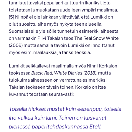
tunnistettavaksi populaarikulttuurin ikoniksi, jota
toistetaan ja muokataan uudelleen ympäri maailmaa.
[5] Niinpä ei ole lainkaan yllättävää, että Lumikki on
ollut suosittu aihe myös nykytaiteen alueella.
Suomalaiselle yleisölle tunnetuin esimerkki aiheesta
on varmaakin Pilvi Takalan teos
The Real Snow White
(2009) mutta samalla tavoin Lumikki on innoittanut
myös esim.
maalauksia
ja
tanssiteoksia
.
Lumikit seikkailevat maailmalla myös Ninni Korkalon
teoksessa
Black, Red, White Diaries (2018)
, mutta
tulokulma aiheeseen on verrattuna esimerkiksi
Takalan teokseen täysin toinen. Korkalo on itse
kuvannut teostaan seuraavasti:
Toisella hiukset mustat kuin eebenpuu, toisella
iho valkea kuin lumi. Toinen on kasvanut
pienessä paperitehdaskunnassa Etelä-