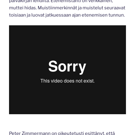
päiväkirjan lehdiltä. Etenemistahti on verkkainen,
muttei hidas. Muistiinmerkinnät ja muistelut seuraavat
toisiaan ja luovat jatkuessaan ajan etenemisen tunnun.
Peter Zimmermann on oikeutetusti esittänyt, että