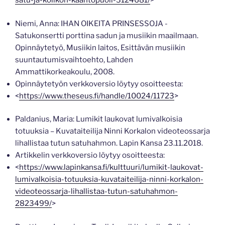
satu-ja-kolikon-kaantopuoli-3124681/
>
Niemi, Anna: IHAN OIKEITA PRINSESSOJA -
Satukonsertti porttina sadun ja musiikin maailmaan.
Opinnäytetyö, Musiikin laitos, Esittävän musiikin
suuntautumisvaihtoehto, Lahden
Ammattikorkeakoulu, 2008.
Opinnäytetyön verkkoversio löytyy osoitteesta:
<
https://www.theseus.fi/handle/10024/11723
>
Paldanius, Maria: Lumikit laukovat lumivalkoisia
totuuksia – Kuvataiteilija Ninni Korkalon videoteossarja
lihallistaa tutun satuhahmon. Lapin Kansa 23.11.2018.
Artikkelin verkkoversio löytyy osoitteesta:
<
https://www.lapinkansa.fi/kulttuuri/lumikit-laukovat-
lumivalkoisia-totuuksia-kuvataiteilija-ninni-korkalon-
videoteossarja-lihallistaa-tutun-satuhahmon-
2823499/
>