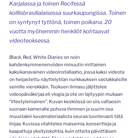
Karjalassa ja toinen Recifessä
koillisbrasilialaisessa suurkaupungissa. Toinen
on syntynyt tyttönä, toinen poikana. 20
vuotta myöhemmin henkilöt kohtaavat
videoteoksessa.
Black, Red, White Diaries
on noin
kahdenkymmenenviiden minuutin mittainen
kaksikanavainen videoinstallaatio, jossa kaksi videota
on heijastettu näyttelytilan nurkkauksen vastakkaisille
seinille vierekkäin. Teoksen ilmiasu jäljittelee
videopäiväkirjaa eli vlogia ja ote on lajityypin mukaan
“lifestylemainen”. Kuvan keskiössä on siis valtaosin
suoraan kameralle puhuva ihminen ja suurin osa
muustakin kuvamateriaalista seuraa luontevasti tätä
linjaa. Kuvissa vilahtelee maisemia, konsertteja ja
kaapattuja yksityiskohtia, kuin otteita päivittäisen