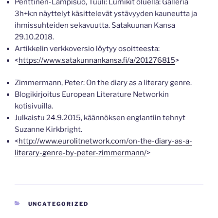
Penttinen-Lampisuo, Tuuli: Lumikit oluella: Galleria
3h+k:n näyttelyt käsittelevät ystävyyden kauneutta ja
ihmissuhteiden sekavuutta. Satakuunan Kansa
29.10.2018.
Artikkelin verkkoversio löytyy osoitteesta:
<
https://www.satakunnankansa.fi/a/201276815
>
Zimmermann, Peter: On the diary as a literary genre.
Blogikirjoitus European Literature Networkin
kotisivuilla.
Julkaistu 24.9.2015, käännöksen englantiin tehnyt
Suzanne Kirkbright.
<
http://www.eurolitnetwork.com/on-the-diary-as-a-
literary-genre-by-peter-zimmermann/
>
CATEGORIES
UNCATEGORIZED