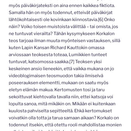
myös päiväkirjateksti on aina ennen kaikkea fiktiota.
Samalla hän on myös todennut, etteivät päiväkirjat
lähtökohtaisesti ole kovinkaan kiinnostavia.[6] Onko
näin? Voiko toisen muistoista välittää – tai omista, jos
ne tuntuvat vierailta? Tähän kysymykseen Korkalon
teos tarjoaa ilman muuta myönteisen vastauksen, sillä
kuten Lapin Kansan Richard Kauttokin omassa
arviossaan teoksesta toteaa, Lumikkien tunteet
tuntuvat, katsomossa saakka.[7] Teoksen yksi
keskeinen ansio lieneekin, että vaikka mukana on jo
videoblogimaisen teosmuodon takia ilmiselvä
poseerauksen elementti, mukaan on saatu myös
eletyn elämän makua. Kertomusten tosi ja taru
sekoittuvat kiehtovalla tavalla niin, ettei katsoja voi
lopulta sanoa, mitä mikäkin on. Mikään ei kuitenkaan
kuulosta pahviselta sepitteeltä. Ehkä kertomukset
voivatkin olla totta ja tarua samaan aikaan? Korkalo on
todennut itsekin, että otettu rooli mahdollistaa monien