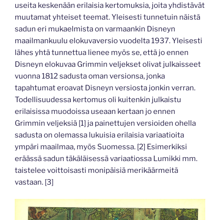
useita keskenään erilaisia kertomuksia, joita yhdistävät
muutamat yhteiset teemat. Yleisesti tunnetuin näistä
sadun eri mukaelmista on varmaankin Disneyn
maailmankuulu elokuvaversio vuodelta 1937. Yleisesti
lähes yhtä tunnettua lienee myös se, että jo ennen
Disneyn elokuvaa Grimmin veljekset olivat julkaisseet
vuonna 1812 sadusta oman versionsa, jonka
tapahtumat eroavat Disneyn versiosta jonkin verran.
Todellisuudessa kertomus oli kuitenkin julkaistu
erilaisissa muodoissa useaan kertaan jo ennen
Grimmin veljeksiä [1] ja painettujen versioiden ohella
sadusta on olemassa lukuisia erilaisia variaatioita
ympäri maailmaa, myös Suomessa. [2] Esimerkiksi
eräässä sadun täkäläisessä variaatiossa Lumikki mm.
taistelee voittoisasti monipäisiä merikäärmeitä
vastaan. [3]