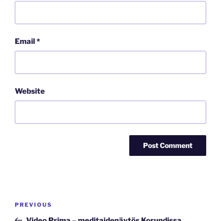
Email
*
Website
Post
Previous
PREVIOUS
navigation
Post
Video Prima – meditaidenäytös Korundissa