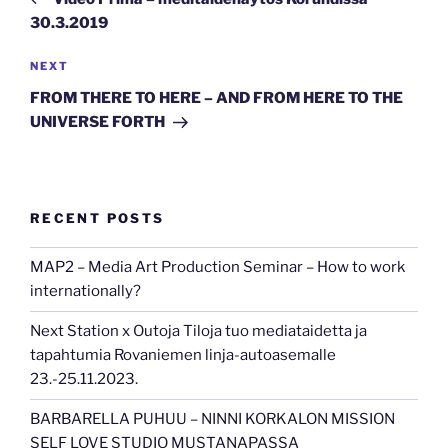
30.3.2019
Next
NEXT
Post
FROM THERE TO HERE – AND FROM HERE TO THE
UNIVERSE FORTH
RECENT POSTS
MAP2 – Media Art Production Seminar – How to work
internationally?
Next Station x Outoja Tiloja tuo mediataidetta ja
tapahtumia Rovaniemen linja-autoasemalle
23.-25.11.2023.
BARBARELLA PUHUU – NINNI KORKALON MISSION
SELF LOVE STUDIO MUSTANAPASSA