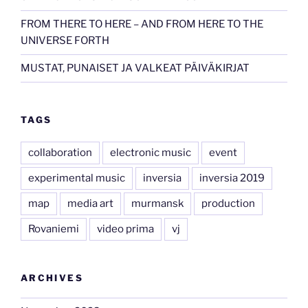
FROM THERE TO HERE – AND FROM HERE TO THE
UNIVERSE FORTH
MUSTAT, PUNAISET JA VALKEAT PÄIVÄKIRJAT
TAGS
collaboration
electronic music
event
experimental music
inversia
inversia 2019
map
media art
murmansk
production
Rovaniemi
video prima
vj
ARCHIVES