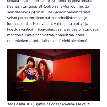
sellaisten aiheiden käsittelyn, johon ei ehkä omana
itsenään tarttuisi. [8] Rooli on siis yhä rooli, mutta
samalla myös jotain muuta. Samoin valmiit tarinat
voivat parhaimmillaan auttaa tarinallistamaan ja
luomaan uutta. Ne eivät siis vain sijoita elettyä ja
koettua vanhoihin kaavoihin, vaan päinvastoin tarjoavat
mahdollisuuksia hahmottaa ja sanoittaa jotain
ennenkokematonta, jolla ei ehkä vielä ole nimeä.
Teos esillä 3H+K galleria Porissa lokakuussa 2018.