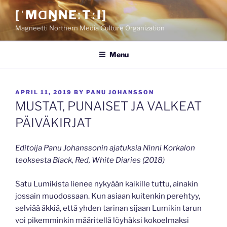
Skip
[ˈMⱭŊNEːTːI]
to
Magneetti Northern Media Culture Organization
content
Menu
POSTED
APRIL 11, 2019
BY
PANU JOHANSSON
ON
MUSTAT, PUNAISET JA VALKEAT
PÄIVÄKIRJAT
Editoija Panu Johanssonin ajatuksia Ninni Korkalon
teoksesta Black, Red, White Diaries (2018)
Satu Lumikista lienee nykyään kaikille tuttu, ainakin
jossain muodossaan. Kun asiaan kuitenkin perehtyy,
selviää äkkiä, että yhden tarinan sijaan Lumikin tarun
voi pikemminkin määritellä löyhäksi kokoelmaksi