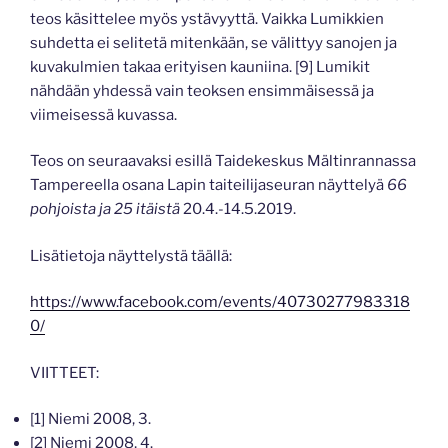
teos käsittelee myös ystävyyttä. Vaikka Lumikkien
suhdetta ei selitetä mitenkään, se välittyy sanojen ja
kuvakulmien takaa erityisen kauniina. [9] Lumikit
nähdään yhdessä vain teoksen ensimmäisessä ja
viimeisessä kuvassa.
Teos on seuraavaksi esillä Taidekeskus Mältinrannassa
Tampereella osana Lapin taiteilijaseuran näyttelyä
66
pohjoista ja 25 itäistä
20.4.-14.5.2019.
Lisätietoja näyttelystä täällä:
https://www.facebook.com/events/40730277983318
0/
VIITTEET:
[1] Niemi 2008, 3.
[2] Niemi 2008, 4.