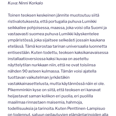
Kuva: Ninni Korkalo
Toinen teoksen keskeinen jännite muotoutuu siitä
ristivalotuksesta, että portugalia puhuva Lumikki
seikkailee pohjoisessa, maassa, joka voisi olla Suomi ja
vastaavasti suomea puhuva Lumikki käyskentelee
ympäristössä, joka sijaitsee selkeästi jossain kaukana
etelässä. Tämä korostaa tarinan universaalia luonnetta
entisestään. Kuten todettu, teoksen kaksikanavaisessa
installaatioversiossa kaksi kuvaa on aseteltu
näyttelytilan nurkkaan niin, että ne ovat toisiinsa
nähden 90 asteen kulmassa. Tämän voisi ajatella
tuottavan vaikutelman jyrkästäkin
vastakkainasettelusta, mutta käytännössä näin ei ole.
Pikemminkin kyse on siitä, että teoksen eri kanavat
heijastavat saman kolikon eri puolia, eri puolilla
maailmaa rinnastaen maisemia, hahmoja,
todellisuuksia ja tarinoita. Kuten Penttinen-Lampisuo
on todennut, satuun peilautuvien elämäntarinoiden alla