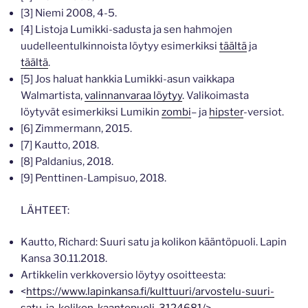
[3] Niemi 2008, 4-5.
[4] Listoja Lumikki-sadusta ja sen hahmojen
uudelleentulkinnoista löytyy esimerkiksi
täältä
ja
täältä
.
[5] Jos haluat hankkia Lumikki-asun vaikkapa
Walmartista,
valinnanvaraa löytyy
. Valikoimasta
löytyvät esimerkiksi Lumikin
zombi
– ja
hipster
-versiot.
[6] Zimmermann, 2015.
[7] Kautto, 2018.
[8] Paldanius, 2018.
[9] Penttinen-Lampisuo, 2018.
LÄHTEET:
Kautto, Richard: Suuri satu ja kolikon kääntöpuoli. Lapin
Kansa 30.11.2018.
Artikkelin verkkoversio löytyy osoitteesta:
<
https://www.lapinkansa.fi/kulttuuri/arvostelu-suuri-